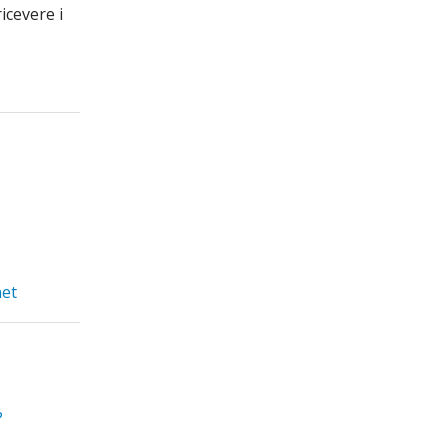
ricevere i
net
?