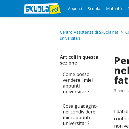
Appunti
Scuola
Maturità
Centro Assistenza di Skuola.net
C
universitari
Articoli in questa
Per
sezione
nel
Come posso
fa
vendere i miei
appunti
5 anni f
universitari?
Cosa guadagno
I dati 
nel condividere i
miei appunti
conto 
universitari?
non ver