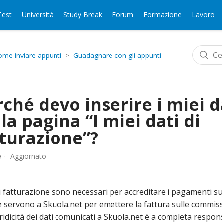
Test
Università
Study Break
Forum
Formazione
Lavoro
ome inviare appunti
Guadagnare con gli appunti
ché devo inserire i miei d
la pagina “I miei dati di
tturazione”?
a
Aggiornato
di fatturazione sono necessari per accreditare i pagamenti su
e servono a Skuola.net per emettere la fattura sulle commiss
idicità dei dati comunicati a Skuola.net è a completa respons