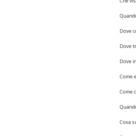
Che vis
Quando
Dove co
Dove tr
Dove in
Come ef
Come co
Quando 
Cosa s