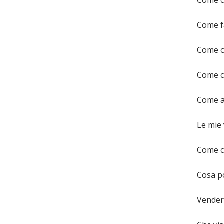
Come cu
Come f
Come ot
Come c
Come au
Le mie 
Come c
Cosa p
Vendere