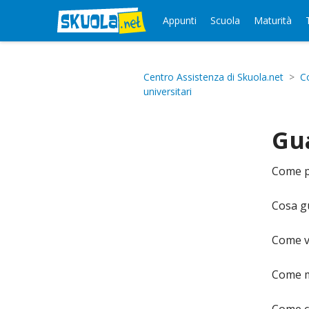
Appunti
Scuola
Maturità
Centro Assistenza di Skuola.net
C
universitari
Gua
Come po
Cosa gu
Come ve
Come m