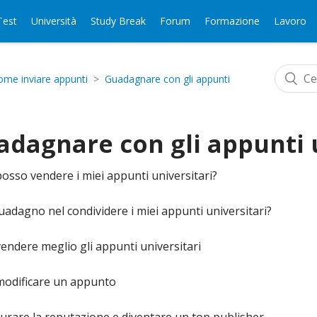
Test
Università
Study Break
Forum
Formazione
Lavoro
ome inviare appunti
Guadagnare con gli appunti
dagnare con gli appunti u
sso vendere i miei appunti universitari?
adagno nel condividere i miei appunti universitari?
ndere meglio gli appunti universitari
odificare un appunto