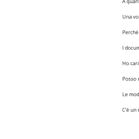
A quan
Una vol
Perché
I docum
Ho cari
Posso m
Le modi
C’è un