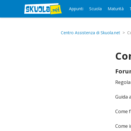
Appunti
Scuola
Maturità
Centro Assistenza di Skuola.net
Co
Co
Forum
Regol
Guida 
Come f
Come i