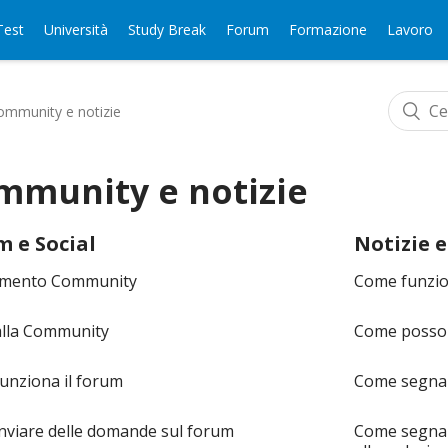
Test
Università
Study Break
Forum
Formazione
Lavoro
mmunity e notizie
mmunity e notizie
 e Social
Notizie e
amento Community
Come funzio
alla Community
Come posso i
unziona il forum
Come segnala
nviare delle domande sul forum
Come segnala